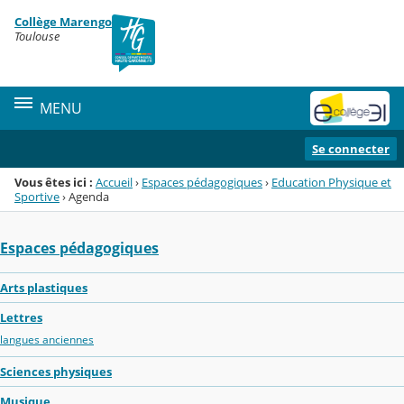
Panneau de gestion des cookies
Collège Marengo
Menu de la rubrique
Contenu
Toulouse
MENU
Se connecter
Vous êtes ici :
Accueil
›
Espaces pédagogiques
›
Education Physique et
Sportive
›
Agenda
Espaces pédagogiques
Arts plastiques
Lettres
langues anciennes
Sciences physiques
Musique