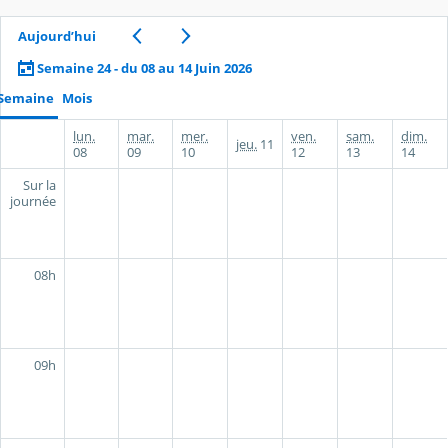
Aujourd’hui
Semaine 24 - du 08 au 14 Juin 2026
Semaine
Mois
lun.
mar.
mer.
ven.
sam.
dim.
jeu.
11
08
09
10
12
13
14
Sur la
journée
08h
09h