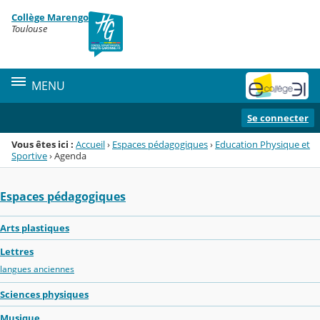
Panneau de gestion des cookies
Collège Marengo
Menu de la rubrique
Contenu
Toulouse
MENU
Se connecter
Vous êtes ici :
Accueil
›
Espaces pédagogiques
›
Education Physique et
Sportive
›
Agenda
Espaces pédagogiques
Arts plastiques
Lettres
langues anciennes
Sciences physiques
Musique