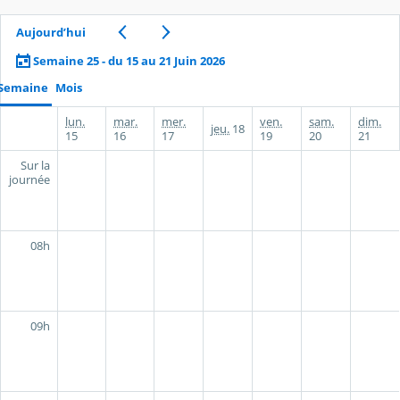
Aujourd’hui
Semaine 25 - du 15 au 21 Juin 2026
Semaine
Mois
lun.
mar.
mer.
ven.
sam.
dim.
jeu.
18
15
16
17
19
20
21
Sur la
journée
08h
09h