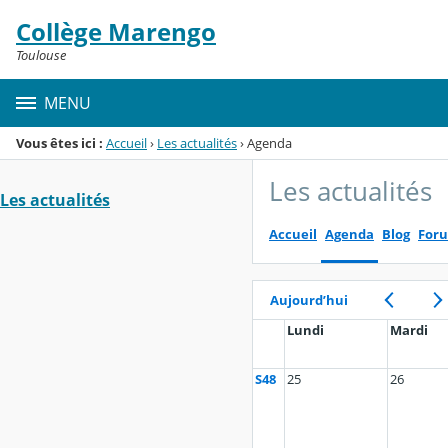
Panneau de gestion des cookies
Collège Marengo
Menu de la rubrique
Contenu
Toulouse
MENU
Vous êtes ici :
Accueil
›
Les actualités
›
Agenda
Les actualités
Les actualités
Accueil
Agenda
Blog
For
Aujourd’hui
Lundi
Mardi
S48
25
26