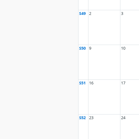
S49
2
3
S50
9
10
S51
16
17
S52
23
24