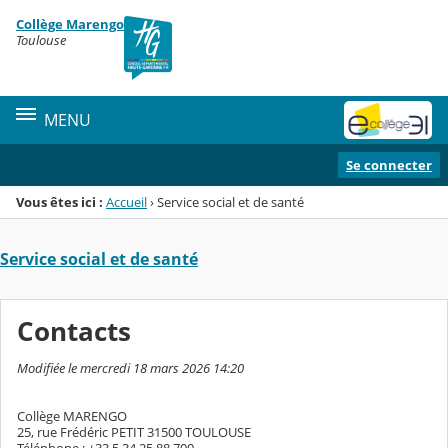
Panneau de gestion des cookies
Collège Marengo
Menu de la rubrique
Contenu
Toulouse
MENU
Se connecter
Vous êtes ici :
Accueil
›
Service social et de santé
Service social et de santé
Contacts
Modifiée le mercredi 18 mars 2026 14:20
Collège MARENGO
25, rue Frédéric PETIT 31500 TOULOUSE