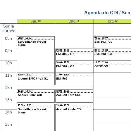
Agenda du CDI / Sema
lun.
10
mar.
11
mer.
12
Sur la
journée
08h
08:00 - 11:00
08:00 - 09:00
Surveillance brevet
EMI 503 / G2
blanc
09h
09:00 - 10:00
09:00 - 10:00
EMI 302 / G2
EMI 503 / G1
10h
10:00 - 11:00
10:00 - 11:00
EMI 502 / G2
GESTION
11h
11:00 - 12:00
11:00 - 12:00
Liberté EMC / 4e3 G1
EMI 5e2
12h
12:20 - 13:25
12:20 - 13:25
Accueil libre CDI
Accueil libre CDI
13h
13:30 - 16:30
13:30 - 16:30
Surveillance brevet
Accueil étude CDI
14h
blanc
15h