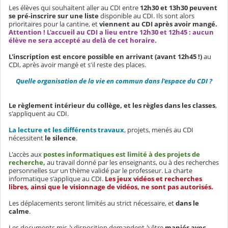
Les élèves qui souhaitent aller au CDI entre
12h30 et 13h30 peuvent
se pré-inscrire sur une liste
disponible au CDI. Ils sont alors
prioritaires pour la cantine, et
viennent au CDI après avoir mangé.
Attention ! L'accueil au CDI a lieu entre 12h30 et 12h45 : aucun
élève ne sera accepté au delà de cet horaire.
L'inscription est encore possible en arrivant
(avant 12h45 !)
au
CDI, après avoir mangé et s'il reste des places.
Quelle organisation de la vie en commun dans l'espace du CDI ?
Le règlement intérieur du collège, et les règles dans les classes
,
s'appliquent au CDI.
La lecture et les différents travaux
, projets, menés au CDI
nécessitent
le silence
.
L'accès aux
postes informatiques est limité à des projets de
recherche,
au travail donné par les enseignants, ou à des recherches
personnelles sur un thème validé par le professeur. La charte
informatique s'applique au CDI.
Les jeux vidéos et recherches
libres, ainsi que le visionnage de vidéos, ne sont pas autorisés.
Les déplacements seront limités au strict nécessaire, et
dans le
calme
.
Les documents mis à disposition demandent à être
maniés avec