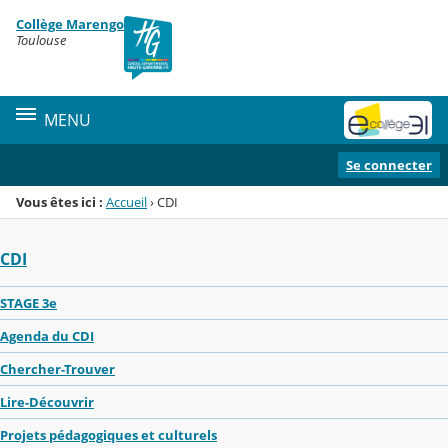
Panneau de gestion des cookies
Collège Marengo
Menu de la rubrique
Contenu
Toulouse
MENU
Se connecter
Vous êtes ici :
Accueil
›
CDI
CDI
STAGE 3e
Agenda du CDI
Chercher-Trouver
Lire-Découvrir
Projets pédagogiques et culturels