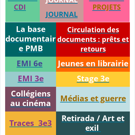
CDI
PROJETS
JOURNAL
La base
Circulation des
documentair
documents : prêts et
e PMB
retours
EMI 6e
Jeunes en librairie
EMI 3e
Stage 3e
Collégiens
Médias et guerre
au cinéma
Retirada / Art et
Traces 3e3
exil