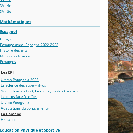
SVT 4e
SVT 3e
Mathématiques
Espagnol
Geografía
Echange avec l'Espagne 2022-2023
Histoire des arts
Mundo profesional
Echanges
Les EPI
Ultima Patagonia 2023
La science des super-héros
Adaptation à l’effort, bien-être, santé et sécurité
Le corps face à l'effort
Ultima Patagonia
Adaptations du corps à l'effort
La Garonne
Hispanos
Education Physique et Sportive