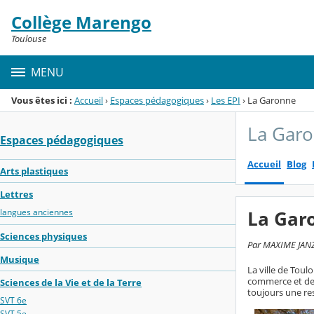
Panneau de gestion des cookies
Collège Marengo
Menu de la rubrique
Contenu
Toulouse
MENU
Vous êtes ici :
Accueil
›
Espaces pédagogiques
›
Les EPI
›
La Garonne
La Gar
Espaces pédagogiques
Accueil
Blog
Arts plastiques
Lettres
langues anciennes
La Garo
Sciences physiques
Par MAXIME JANZAC
Musique
La ville de Toul
commerce et de s
Sciences de la Vie et de la Terre
toujours une res
SVT 6e
SVT 5e