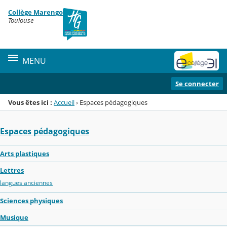
Panneau de gestion des cookies
Collège Marengo
Menu de la rubrique
Contenu
Toulouse
MENU
Se connecter
Vous êtes ici :
Accueil
›
Espaces pédagogiques
Espaces pédagogiques
Arts plastiques
Lettres
langues anciennes
Sciences physiques
Musique