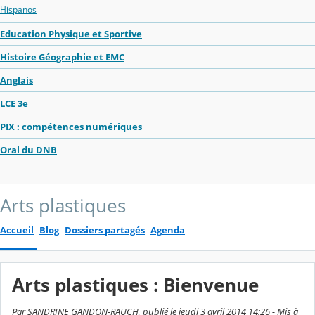
Hispanos
Education Physique et Sportive
Histoire Géographie et EMC
Anglais
LCE 3e
PIX : compétences numériques
Oral du DNB
Arts plastiques
Accueil
Blog
Dossiers partagés
Agenda
Arts plastiques : Bienvenue
Par SANDRINE GANDON-RAUCH, publié le jeudi 3 avril 2014 14:26 - Mis à