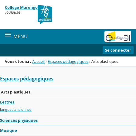
Panneau de gestion des cookies
Collège Marengo
Menu de la rubrique
Contenu
Toulouse
MENU
Se connecter
Vous êtes ici :
Accueil
›
Espaces pédagogiques
›
Arts plastiques
Espaces pédagogiques
Arts plastiques
Lettres
langues anciennes
Sciences physiques
Musique