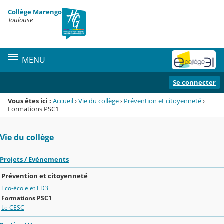
Panneau de gestion des cookies
Collège Marengo
Menu de la rubrique
Contenu
Toulouse
MENU
Se connecter
Vous êtes ici :
Accueil
›
Vie du collège
›
Prévention et citoyenneté
›
Formations PSC1
Vie du collège
Projets / Evènements
Prévention et citoyenneté
Eco-école et ED3
Formations PSC1
Le CESC