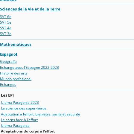
Sciences de la Vie et de la Terre
SVT 6e
SVT 5e
SVT 4e
SVT 3e
Mathématiques
Espagnol
Geografía
Echange avec l'Espagne 2022-2023
Histoire des arts
Mundo profesional
Echanges
Les EPI
Ultima Patagonia 2023
La science des super-héros
Adaptation à l’effort, bien-être, santé et sécurité
Le corps face à l'effort
Ultima Patagonia
Adaptations du corps à l'effort