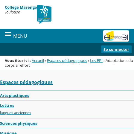
Panneau de gestion des cookies
Collège Marengo
Menu de la rubrique
Contenu
Toulouse
MENU
Se connecter
Vous êtes ici :
Accueil
›
Espaces pédagogiques
›
Les EPI
›
Adaptations du
corps à l'effort
Espaces pédagogiques
Arts plastiques
Lettres
langues anciennes
Sciences physiques
Musique