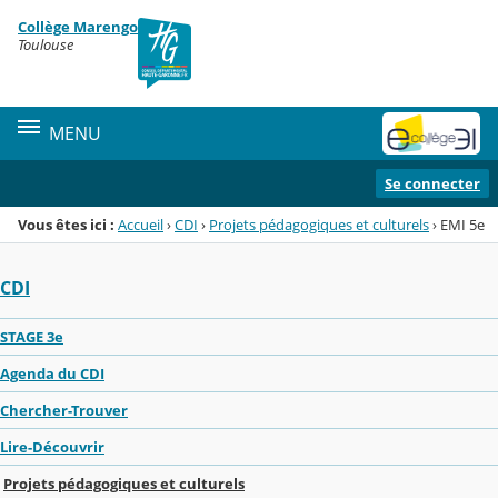
Panneau de gestion des cookies
Collège Marengo
Menu de la rubrique
Contenu
Toulouse
MENU
Se connecter
Vous êtes ici :
Accueil
›
CDI
›
Projets pédagogiques et culturels
›
EMI 5e
CDI
STAGE 3e
Agenda du CDI
Chercher-Trouver
Lire-Découvrir
Projets pédagogiques et culturels