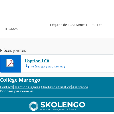
L’équipe de LCA : Mmes HIRSCH et
THOMAS
Pièces jointes
L’option LCA
Télécharger
( .
pdf
,
1.56
Mo
)
Collège Marengo
Contacts
Mentions légales
Chartes d'utilisation
Assistance
Données personnelles