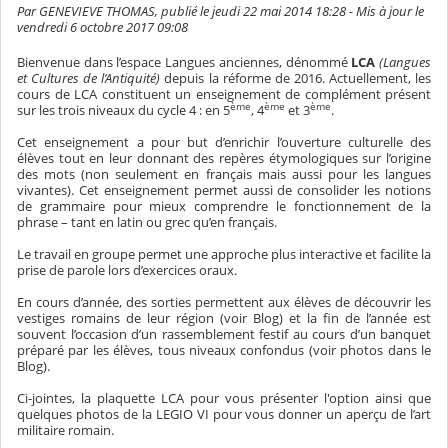
Par GENEVIEVE THOMAS, publié le jeudi 22 mai 2014 18:28 - Mis à jour le
vendredi 6 octobre 2017 09:08
Bienvenue dans l’espace Langues anciennes, dénommé
LCA
(Langues
et Cultures de l’Antiquité)
depuis la réforme de 2016. Actuellement, les
cours de LCA constituent un enseignement de complément présent
ème
ème
ème
sur les trois niveaux du cycle 4 : en 5
, 4
et 3
.
Cet enseignement a pour but d’enrichir l’ouverture culturelle des
élèves tout en leur donnant des repères étymologiques sur l’origine
des mots (non seulement en français mais aussi pour les langues
vivantes). Cet enseignement permet aussi de consolider les notions
de grammaire pour mieux comprendre le fonctionnement de la
phrase – tant en latin ou grec qu’en français.
Le travail en groupe permet une approche plus interactive et facilite la
prise de parole lors d’exercices oraux.
En cours d’année, des sorties permettent aux élèves de découvrir les
vestiges romains de leur région (voir Blog) et la fin de l’année est
souvent l’occasion d’un rassemblement festif au cours d’un banquet
préparé par les élèves, tous niveaux confondus (voir photos dans le
Blog).
Ci-jointes, la plaquette LCA pour vous présenter l'option ainsi que
quelques photos de la LEGIO VI pour vous donner un aperçu de l’art
militaire romain.