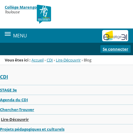
Panneau de gestion des cookies
Collège Marengo
Menu de la rubrique
Contenu
Toulouse
MENU
Se connecter
Vous êtes ici :
Accueil
›
CDI
›
Lire-Découvrir
›
Blog
CDI
STAGE 3e
Agenda du CDI
Chercher-Trouver
Lire-Découvrir
Projets pédagogiques et culturels