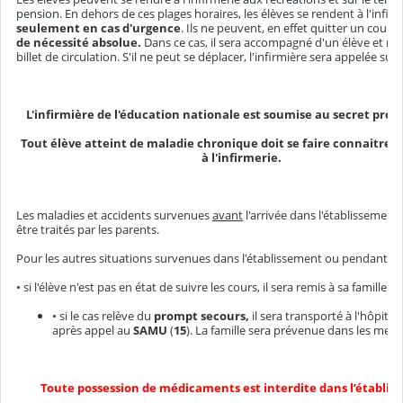
pension
. En dehors de ces plages horaires, les élèves se rendent à l'infir
seulement en cas d'urgence
. Ils ne peuvent, en effet quitter un cours
de nécessité absolue.
Dans ce cas, il sera accompagné d'un élève et mu
billet de circulation. S'il ne peut se déplacer, l'infirmière sera appelée sur 
L'infirmière de l'éducation nationale est soumise au secret prof
Tout élève atteint de maladie chronique doit se faire connaitre a
à l'infirmerie.
Les maladies et accidents survenues
avant
l'arrivée dans l'établissement
être traités par les parents.
Pour les autres situations survenues dans l'établissement ou pendant le t
• si l'élève n'est pas en état de suivre les cours, il sera remis à sa famille
• si le cas relève du
prompt secours,
il sera transporté à l'hôpital
après appel au
SAMU
(
15
). La famille sera prévenue dans les meille
Toute possession de médicaments est interdite dans l’établi