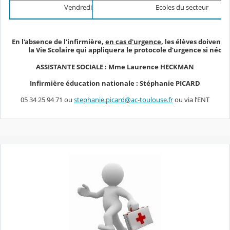
Vendredi
Ecoles du secteur
En l'absence de l'infirmière,
en cas d'urgence
, les élèves doivent s
la Vie Scolaire qui appliquera le protocole d’urgence si néces
ASSISTANTE SOCIALE : Mme Laurence HECKMAN
Infirmière éducation nationale : Stéphanie PICARD
05 34 25 94 71 ou
stephanie.picard@ac-toulouse.fr
ou via l’ENT