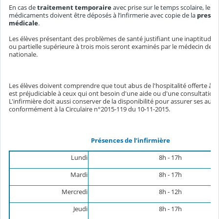
En cas de
traitement temporaire
avec prise sur le temps scolaire, les
médicaments doivent être déposés à l’infirmerie avec copie de la
prescr
médicale
.
Les élèves présentant des problèmes de santé justifiant une inaptitude d
ou partielle supérieure à trois mois seront examinés par le médecin de l
nationale.
Les élèves doivent comprendre que tout abus de l'hospitalité offerte à l'
est préjudiciable à ceux qui ont besoin d'une aide ou d'une consultation
L'infirmière doit aussi conserver de la disponibilité pour assurer ses autr
conformément à la Circulaire n°2015-119 du 10-11-2015.
Présences de l’infirmière
Lundi
8h - 17h
Mardi
8h - 17h
Mercredi
8h - 12h
Jeudi
8h - 17h