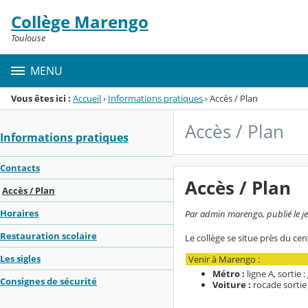
Panneau de gestion des cookies
Collège Marengo
Menu de la rubrique
Contenu
Toulouse
MENU
Vous êtes ici :
Accueil
›
Informations pratiques
›
Accès / Plan
Accès / Plan
Informations pratiques
Contacts
Accès / Plan
Accès / Plan
Horaires
Par admin marengo, publié le je
Restauration scolaire
Le collège se situe près du ce
Les sigles
Venir à Marengo :
Métro :
ligne A, sortie 
Consignes de sécurité
Voiture :
rocade sortie