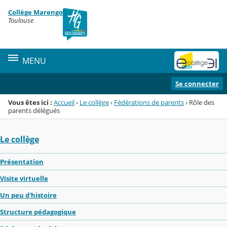
Panneau de gestion des cookies
Collège Marengo
Menu de la rubrique
Contenu
Toulouse
MENU
Se connecter
Vous êtes ici :
Accueil
›
Le collège
›
Fédérations de parents
›
Rôle des
parents délégués
Le collège
Présentation
Visite virtuelle
Un peu d'histoire
Structure pédagogique