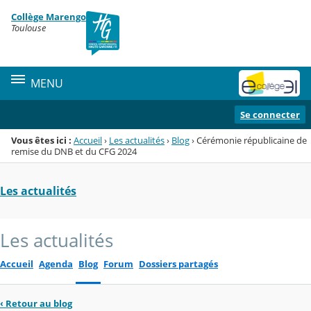
Panneau de gestion des cookies
Collège Marengo
Menu de la rubrique
Contenu
Toulouse
MENU
Se connecter
Vous êtes ici :
Accueil
›
Les actualités
›
Blog
›
Cérémonie républicaine de
remise du DNB et du CFG 2024
Les actualités
Les actualités
Accueil
Agenda
Blog
Forum
Dossiers partagés
‹
Retour au blog