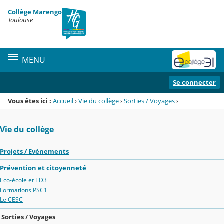
Panneau de gestion des cookies
Collège Marengo
Menu de la rubrique
Contenu
Toulouse
MENU
Se connecter
Vous êtes ici :
Accueil
›
Vie du collège
›
Sorties / Voyages
›
Vie du collège
Projets / Evènements
Prévention et citoyenneté
Eco-école et ED3
Formations PSC1
Le CESC
Sorties / Voyages